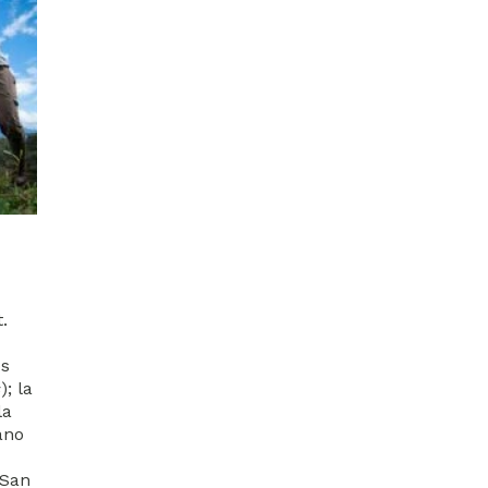
.
os
s
); la
la
ano
 San