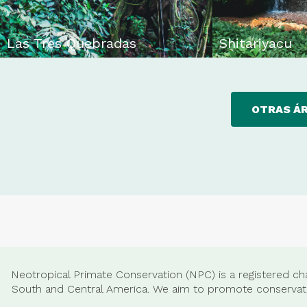
Las Tres Quebradas
Shitariyacu
OTRAS Á
Neotropical Primate Conservation (NPC) is a registered cha
South and Central America. We aim to promote conservatio