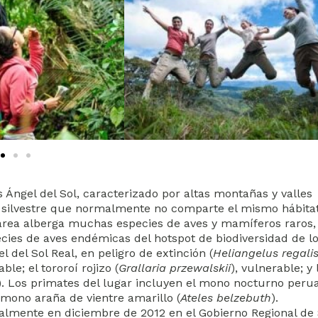
 Ángel del Sol, caracterizado por altas montañas y valles
a silvestre que normalmente no comparte el mismo hábitat
 área alberga muchas especies de aves y mamíferos raros,
cies de aves endémicas del hotspot de biodiversidad de l
 del Sol Real, en peligro de extinción (
Heliangelus regali
able; el tororoí rojizo (
Grallaria przewalskii
), vulnerable; y 
). Los primates del lugar incluyen el mono nocturno peru
l mono araña de vientre amarillo (
Ateles belzebuth
).
cialmente en diciembre de 2012 en el Gobierno Regional de