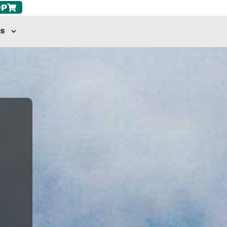
OP
AS