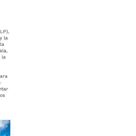
LP),
y la
la
ala,
 la
para
o
ntar
sos