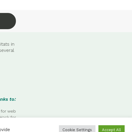
tats in
several
nks to:
 for web
Hack for
 photos.
ovide
Cookie Settings
Accept All