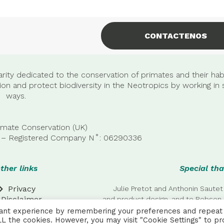
CONTACTENOS
rity dedicated to the conservation of primates and their habi
n and protect biodiversity in the Neotropics by working in 
ways.
imate Conservation (UK)
22 – Registered Company
N˚:
06290336
ther links
Special tha
Privacy
Julie Pretot and Anthonin Sautet
Disclaimer
and product design, and to Robson 
additional
vant experience by remembering your preferences and repeat
 ALL the cookies. However, you may visit "Cookie Settings" to pr