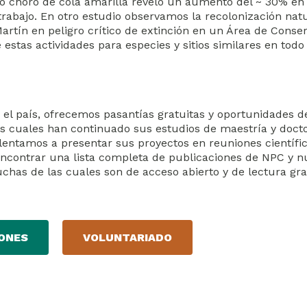
o choro de cola amarilla reveló un aumento del ~ 30% en
 trabajo. En otro estudio observamos la recolonización natu
tín en peligro crítico de extinción en un Área de Conse
estas actividades para especies y sitios similares en todo 
 el país, ofrecemos pasantías gratuitas y oportunidades de
s cuales han continuado sus estudios de maestría y doct
lentamos a presentar sus proyectos en reuniones científic
 encontrar una lista completa de publicaciones de NPC y n
has de las cuales son de acceso abierto y de lectura grat
ONES
VOLUNTARIADO