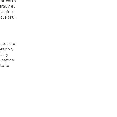
 nuestro
ral y el
rvación
el Perú.
 tesis a
orado y
as y
uestros
uita.