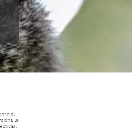
obre el
rciona la
ectivas.