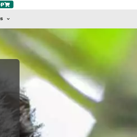
OP
AS