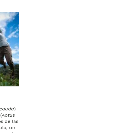
icauda
)
(
Aotus
s de las
plo, un