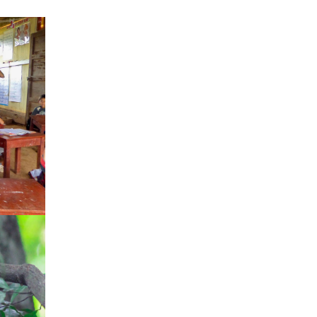
de
vas.
idas
tas