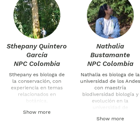
Sthepany Quintero
Nathalia
García
Bustamante
NPC Colombia
NPC Colombia
Sthepany es biologa de
Nathalia es biologa de la
la conservación, con
universidad de los Ande
experiencia en temas
con maestría
relacionados en
biodiversidad biología y
botánica,
evolución en la
universidad de
Show more
Show more