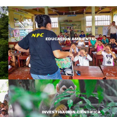
Generar una comprensión adecuada de la necesidad 
conservación asegura la longevidad de nuestras iniciati
Trabajamos con adultos y niños para promover la
EDUCACIÓN AMBIENTAL
conciencia ambiental.
LEER MÁS >
Trabajamos con algunas de las especies menos conoc
del planeta, nuestras investigaciones aportan
conocimientos esenciales para la conservación de es
INVESTIGACIÓN CIENTÍFICA
especies.