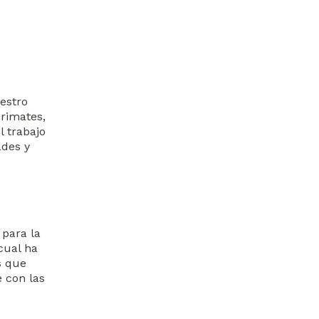
estro
primates,
l trabajo
ades y
para la
 cual ha
s que
 con las