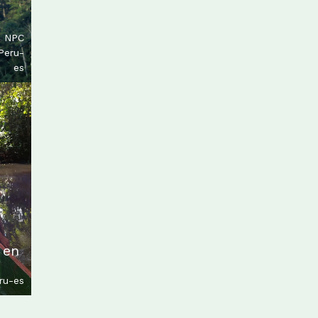
,
NPC
Peru-
es
 en
ru-es