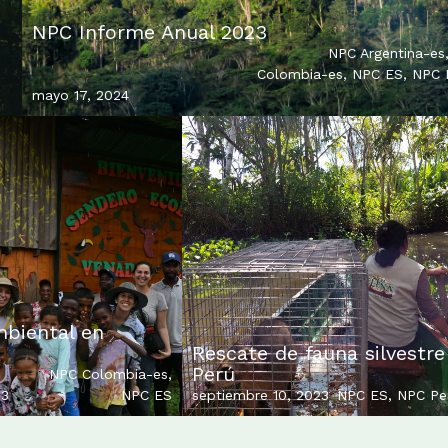
NPC Informe Anual 2023
NPC Argentina-es
Colombia-es
,
NPC ES
,
NPC 
mayo 17, 2024
biental en
Rescate de fauna silvestre
Perú
NPC Colombia-es
,
23
NPC ES
septiembre 10, 2023
NPC ES
,
NPC Pe