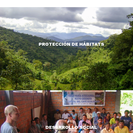
Ayudamos a la población local a crear y administrar
reservas para proteger sus recursos naturales y, al hacerlo,
proteger a los primates, sus hábitats y todas las especies
PROTECCIÓN DE HÁBITATS
que ahí habitan.
LEER MÁS >
Reconocemos las necesidades económicas de las familias
rurales con las que trabajamos, lo que en muchos casos es
fundamental en su deseo y capacidad de conservar el
DESARROLLO SOCIAL
medio ambiente.