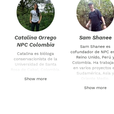
Catalina Orrego
Sam Shanee
NPC Colombia
Sam Shanee es
cofundador de NPC en
Catalina es bióloga
Reino Unido, Perú 
conservacionista de la
Colombia. Ha trabaj
Universidad de Santa
s
en varios proyectos 
Rosa de Cabal, Colombia.
Sudamérica, Asia y
Oriente Medio.
Show more
Show more