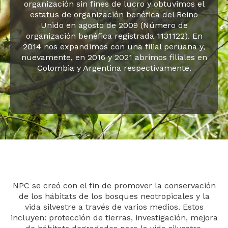
organización sin fines de lucro y obtuvimos el
estatus de organización benéfica del Reino
Unido en agosto de 2009 (Número de
organización benéfica registrada 1131122). En
2014 nos expandimos con una filial peruana y,
nuevamente, en 2016 y 2021 abrimos filiales en
Colombia y Argentina respectivamente.
NPC se creó con el fin de promover la conservación
de los hábitats de los bosques neotropicales y la
vida silvestre a través de varios medios. Estos
incluyen: protección de tierras, investigación, mejora