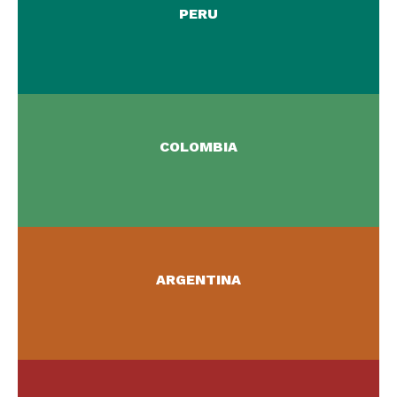
PERU
LEER MÁS >
¡Lea todo sobre nuestras actividades en
Colombia !
COLOMBIA
LEER MÁS >
¡Lea todo sobre nuestras actividades en
Argentina !
ARGENTINA
LEER MÁS >
En el Reino Unido participamos en eventos,
campañas para la protección de primates y