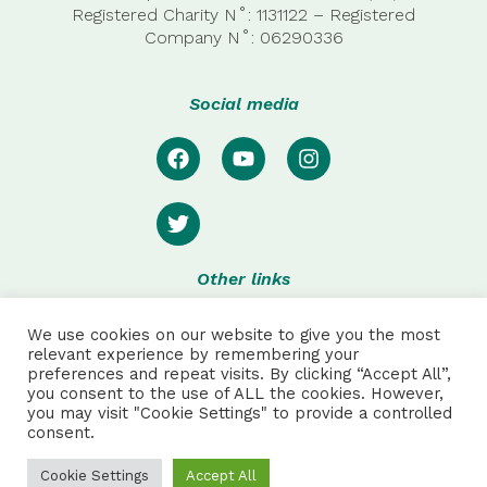
Registered Charity N˚: 1131122 – Registered
Company
N˚:
06290336
Social media
Other links
Privacy
We use cookies on our website to give you the most
Disclaimer
relevant experience by remembering your
preferences and repeat visits. By clicking “Accept All”,
Special thanks to:
you consent to the use of ALL the cookies. However,
you may visit "Cookie Settings" to provide a controlled
consent.
Julie Pretot and Anthonin Sautet for web and product
design, and to Robson Hack for additional photos.
Cookie Settings
Accept All