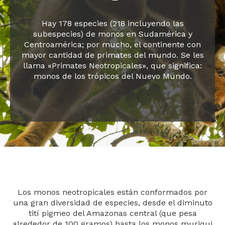
Hay 178 especies (218 incluyendo las
subespecies) de monos en Sudamérica y
Centroamérica; por mucho, el continente con
mayor cantidad de primates del mundo. Se les
llama «Primates Neotropicales», que significa:
monos de los trópicos del Nuevo Mundo.
Los monos neotropicales están conformados por
una gran diversidad de especies, desde el diminuto
tití pigmeo del Amazonas central (que pesa
alrededor de 100 gramos) hasta los monos muriqui