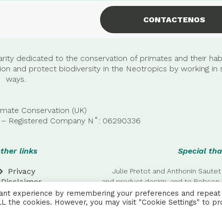
CONTACTENOS
rity dedicated to the conservation of primates and their habi
n and protect biodiversity in the Neotropics by working in 
ways.
imate Conservation (UK)
22 – Registered Company
N˚:
06290336
ther links
Special tha
Privacy
Julie Pretot and Anthonin Sautet
Disclaimer
and product design, and to Robson 
additional
vant experience by remembering your preferences and repeat
 ALL the cookies. However, you may visit "Cookie Settings" to pr
 RESERVED | Made by
AAA