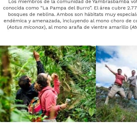
Los miembros de la comunidad de Yambrasbamba vota
conocida como “La Pampa del Burro”. El área cubre 2.777
bosques de neblina. Ambos son hábitats muy especiale
endémica y amenazada, incluyendo al mono choro de col
(
Aotus miconax
), al mono araña de vientre amarillo (
At