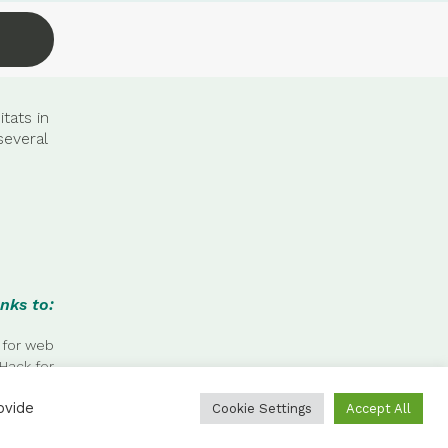
tats in
several
nks to:
 for web
Hack for
 photos.
ovide
Cookie Settings
Accept All