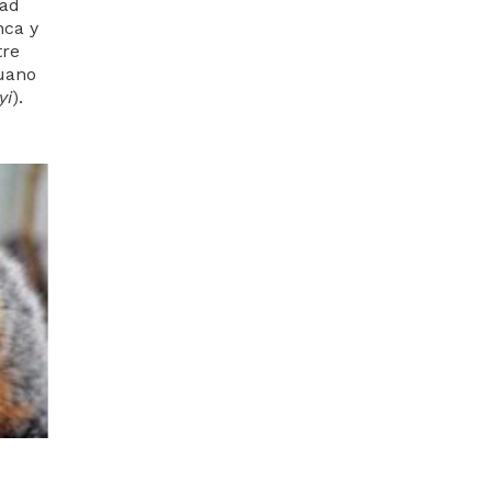
dad
nca y
tre
uano
yi
).