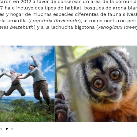
ron en 2012 a favor de conservar un área de la comuni
 ha e incluye dos tipos de hábitat: bosques de arena bla
s y hogar de muchas especies diferentes de fauna silves
a amarilla (
Lagothrix flavicauda
), al mono nocturno per
eles belzebuth
) y a la lechucita bigotona (
Xenoglaux lower