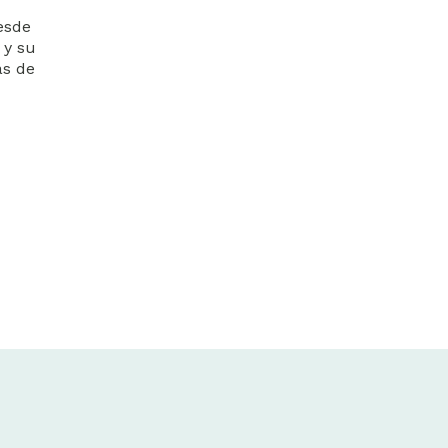
esde
 y su
as de