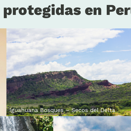
s protegidas en Pe
Iguahuana Bosques – Secos del Delta