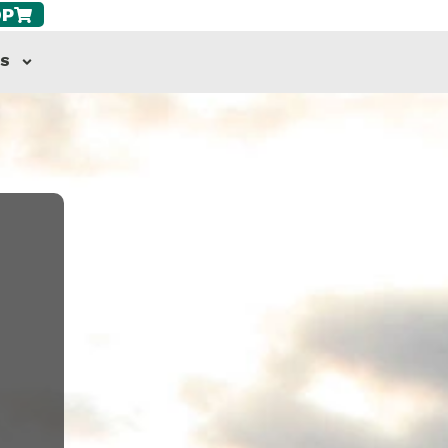
OP
AS