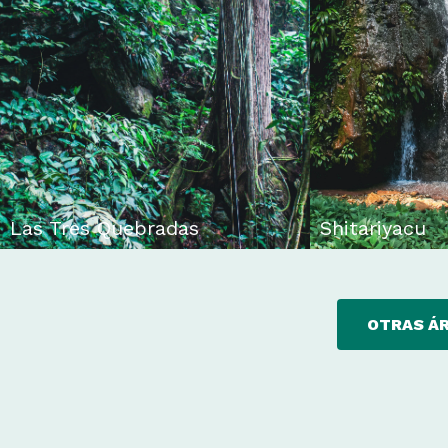
Las Tres Quebradas
Shitariyacu
OTRAS Á