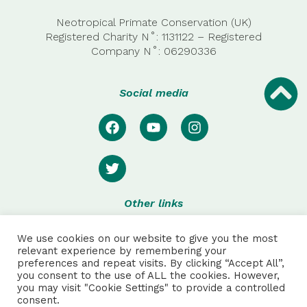
Neotropical Primate Conservation (UK)
Registered Charity N˚: 1131122 – Registered
Company
N˚:
06290336
Social media
Other links
Privacy
We use cookies on our website to give you the most
Disclaimer
relevant experience by remembering your
preferences and repeat visits. By clicking “Accept All”,
Special thanks to:
you consent to the use of ALL the cookies. However,
you may visit "Cookie Settings" to provide a controlled
consent.
Julie Pretot and Anthonin Sautet for web and product