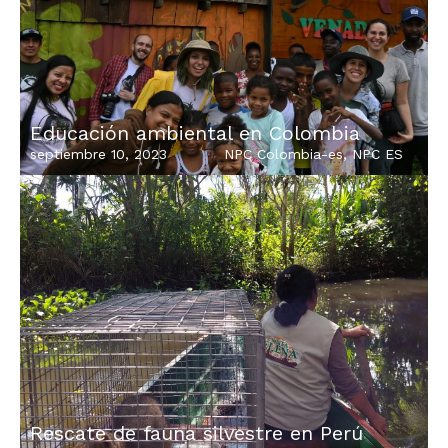
Educación ambiental en Colombia
septiembre 10, 2023
NPC Colombia-es
,
NPC ES
Rescate de fauna silvestre en Perú