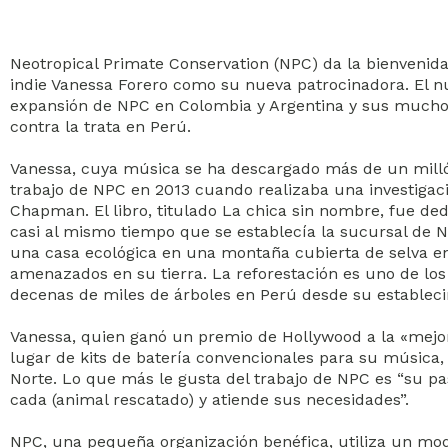
Neotropical Primate Conservation (NPC) da la bienvenida
indie Vanessa Forero como su nueva patrocinadora. El nu
expansión de NPC en Colombia y Argentina y sus muchos 
contra la trata en Perú.
Vanessa, cuya música se ha descargado más de un millón
trabajo de NPC en 2013 cuando realizaba una investigac
Chapman. El libro, titulado La chica sin nombre, fue d
casi al mismo tiempo que se establecía la sucursal de 
una casa ecológica en una montaña cubierta de selva en
amenazados en su tierra. La reforestación es uno de los
decenas de miles de árboles en Perú desde su establec
Vanessa, quien ganó un premio de Hollywood a la «mejor
lugar de kits de batería convencionales para su música
Norte. Lo que más le gusta del trabajo de NPC es “su pas
cada (animal rescatado) y atiende sus necesidades”.
NPC, una pequeña organización benéfica, utiliza un mod