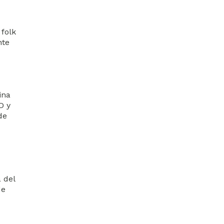
 folk
nte
ina
D y
de
 del
de