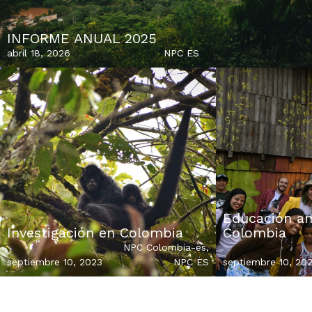
INFORME ANUAL 2025
abril 18, 2026
NPC ES
Educación am
Investigación en Colombia
Colombia
NPC Colombia-es
,
septiembre 10, 2023
NPC ES
septiembre 10, 20