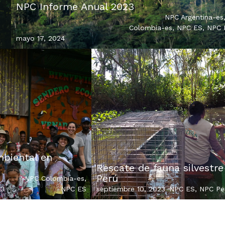
NPC Informe Anual 2023
NPC Argentina-es
Colombia-es
,
NPC ES
,
NPC 
mayo 17, 2024
biental en
Rescate de fauna silvestre
Perú
NPC Colombia-es
,
23
NPC ES
septiembre 10, 2023
NPC ES
,
NPC Pe