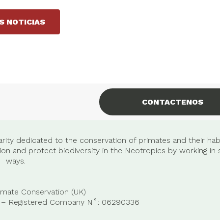
S NOTICIAS
CONTACTENOS
rity dedicated to the conservation of primates and their habi
n and protect biodiversity in the Neotropics by working in 
ways.
imate Conservation (UK)
22 – Registered Company
N˚:
06290336