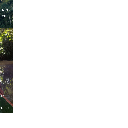
,
NPC
Peru-
es
 en
ru-es