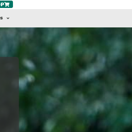
OP
AS