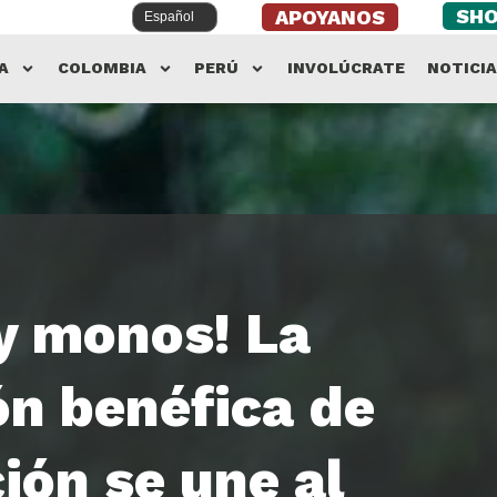
SH
APOYANOS
A
COLOMBIA
PERÚ
INVOLÚCRATE
NOTICI
y monos! La
ón benéfica de
ión se une al