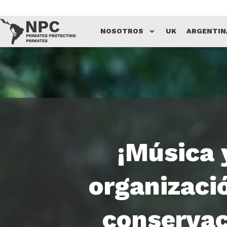
Saltar
NOSOTROS
UK
ARGENTIN
al
contenido
¡Música 
organizaci
conservac