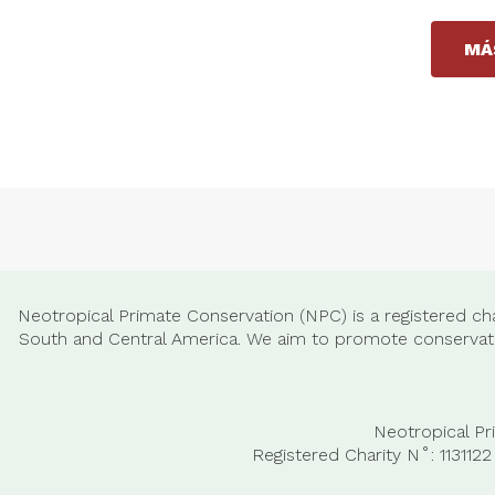
MÁ
Neotropical Primate Conservation (NPC) is a registered cha
South and Central America. We aim to promote conservatio
Neotropical Pr
Registered Charity N˚: 11311