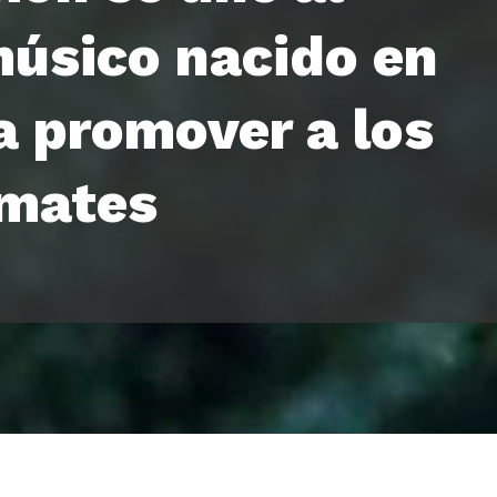
úsico nacido en
a promover a los
imates