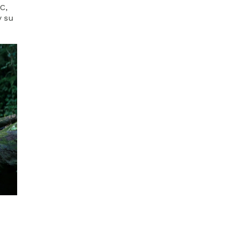
C,
y su