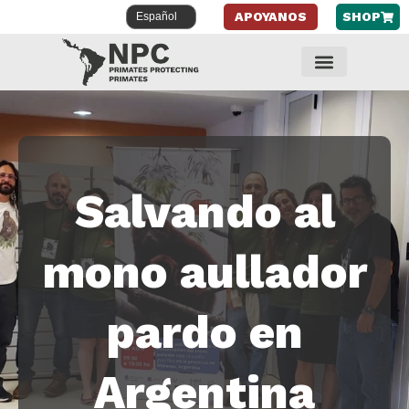
APOYANOS
SHOP
Saltar
al
contenido
Salvando al
mono aullador
pardo en
Argentina